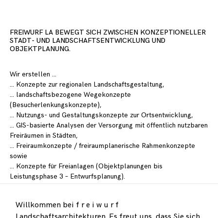
FREIWURF LA BEWEGT SICH ZWISCHEN KONZEPTIONELLER
STADT- UND LANDSCHAFTSENTWICKLUNG UND
OBJEKTPLANUNG.
Wir erstellen …
… Konzepte zur regionalen Landschaftsgestaltung,
… landschaftsbezogene Wegekonzepte
(Besucherlenkungskonzepte),
… Nutzungs- und Gestaltungskonzepte zur Ortsentwicklung,
… GIS-basierte Analysen der Versorgung mit öffentlich nutzbaren
Freiräumen in Städten,
… Freiraumkonzepte / freiraumplanerische Rahmenkonzepte
sowie
… Konzepte für Freianlagen (Objektplanungen bis
Leistungsphase 3 – Entwurfsplanung).
Gefragt ist hier jeweils ein Entwerfen, verstanden als Knüpfen
Willkommen bei f r e i w u r f
komplexer Netze. Durch Betrachtung verschiedener
Landschaftsarchitekturen. Es freut uns, dass Sie sich
Maßstabsebenen, ökologischer Fundierung und integrierte