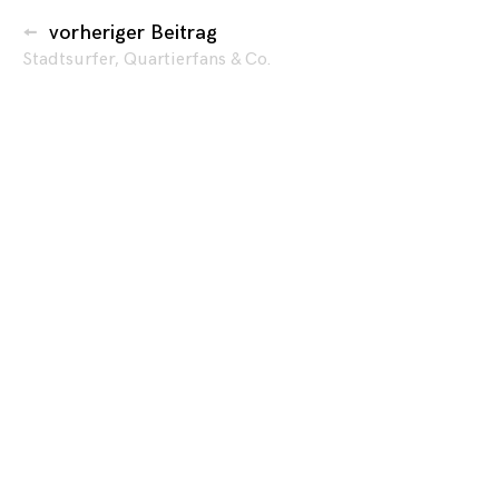
vorheriger Beitrag
Stadtsurfer, Quartierfans & Co.
Marketing
By sharing
your
interests
and
behavior as
you visit our
site, you
increase the
chance of
seeing
personalized
content and
offers.