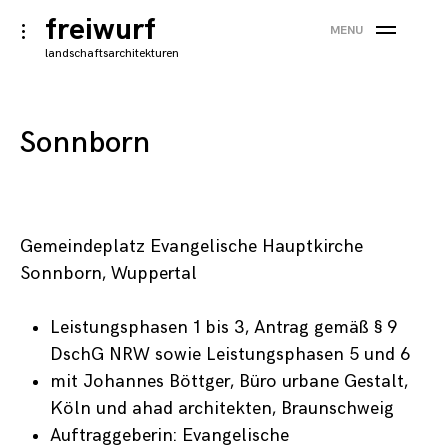
×
Skip
freiwurf
toggle
MENU
to
open/close
landschaftsarchitekturen
sidebar
content
Sonnborn
Gemeindeplatz Evangelische Hauptkirche
Sonnborn, Wuppertal
Leistungsphasen 1 bis 3, Antrag gemäß § 9
DschG NRW sowie Leistungsphasen 5 und 6
mit Johannes Böttger, Büro urbane Gestalt,
Köln und ahad architekten, Braunschweig
Notwendig
Auftraggeberin: Evangelische
Diese