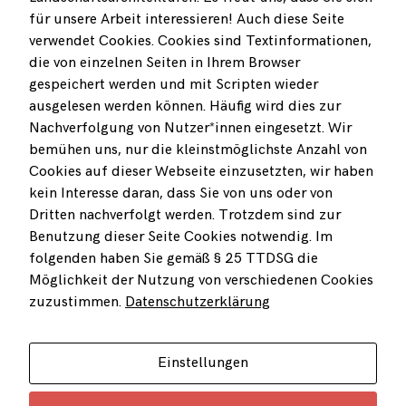
Gestaltung von Räumen und Infrastrukturen kann ein Plus für
für unsere Arbeit interessieren! Auch diese Seite
Regionen, Landschaften und Quartiere geschaffen werden.
verwendet Cookies. Cookies sind Textinformationen,
die von einzelnen Seiten in Ihrem Browser
gespeichert werden und mit Scripten wieder
ausgelesen werden können. Häufig wird dies zur
BEI FRAGEN ZU UNSEREN PROJEKTEN MELDEN SIE SICH
Nachverfolgung von Nutzer*innen eingesetzt. Wir
GERNE BEI UNS!
bemühen uns, nur die kleinstmöglichste Anzahl von
Cookies auf dieser Webseite einzusetzten, wir haben
freiwurf LA arbeitet gegen die Fragmentierung des Raums und
kein Interesse daran, dass Sie von uns oder von
setzt dabei auf intuitive Orientierung bzw. gestalterische
Dritten nachverfolgt werden. Trotzdem sind zur
Zurückhaltung.
Benutzung dieser Seite Cookies notwendig. Im
folgenden haben Sie gemäß § 25 TTDSG die
freiwurf LA spürt den Besonderheiten der Gegenden und Orten
Möglichkeit der Nutzung von verschiedenen Cookies
nach, denkt sie mit einem forschenden Ansatz weiter und macht
zuzustimmen.
Datenschutzerklärung
sie so zukunftsfähig. Mittels einer kontextuellen Vernetzung in
Richtung verschiedener Nutzungsszenarien werden Zukünfte
erkannt und robuste, räumliche Verknüpfungen angelegt.
Einstellungen
freiwurf LA entwirft nicht nur neue Freiräume, sondern macht sie
auch anschaulich. Es gehtuns um Überzeugungsarbeit im Bild.