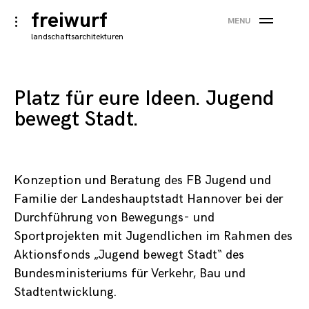
×
Skip
freiwurf
toggle
MENU
to
open/close
landschaftsarchitekturen
sidebar
content
Platz für eure Ideen. Jugend
bewegt Stadt.
Konzeption und Beratung des FB Jugend und
Familie der Landeshauptstadt Hannover bei der
Durchführung von Bewegungs- und
Sportprojekten mit Jugendlichen im Rahmen des
Aktionsfonds „Jugend bewegt Stadt“ des
Bundesministeriums für Verkehr, Bau und
Notwendig
Stadtentwicklung.
Diese