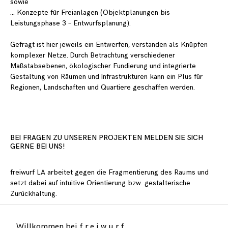
sowie
… Konzepte für Freianlagen (Objektplanungen bis
Leistungsphase 3 – Entwurfsplanung).
Gefragt ist hier jeweils ein Entwerfen, verstanden als Knüpfen
komplexer Netze. Durch Betrachtung verschiedener
Maßstabsebenen, ökologischer Fundierung und integrierte
Gestaltung von Räumen und Infrastrukturen kann ein Plus für
Regionen, Landschaften und Quartiere geschaffen werden.
BEI FRAGEN ZU UNSEREN PROJEKTEN MELDEN SIE SICH
GERNE BEI UNS!
freiwurf LA arbeitet gegen die Fragmentierung des Raums und
setzt dabei auf intuitive Orientierung bzw. gestalterische
Zurückhaltung.
freiwurf LA spürt den Besonderheiten der Gegenden und Orten
nach, denkt sie mit einem forschenden Ansatz weiter und macht
Willkommen bei f r e i w u r f