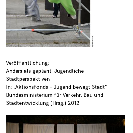
Experience
Damit die
Seite
bestmöglich
funktioniert
und
ansprechend
aussieht
setzen wir
diese Cookies.
Wenn Sie
Veröffentlichung:
diese Cookies
ausschließen,
Anders als geplant. Jugendliche
kann die
Stadtperspektiven
Funktionalität
In: „Aktionsfonds – Jugend bewegt Stadt“
der Seite
eingeschränkt
Bundesministerium für Verkehr, Bau und
sein oder
Stadtentwicklung (Hrsg.) 2012
bestimmte
Inhalte
können nicht
korrekt
angezeigt
werden.