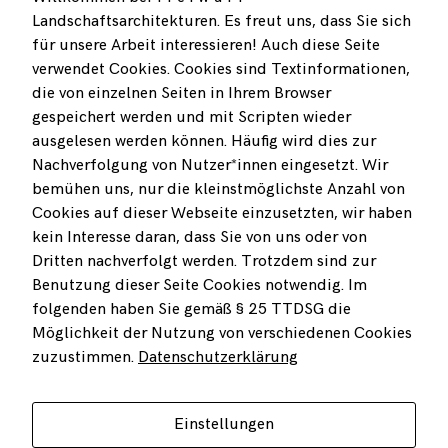
sie so zukunftsfähig. Mittels einer kontextuellen Vernetzung in
Landschaftsarchitekturen. Es freut uns, dass Sie sich
Richtung verschiedener Nutzungsszenarien werden Zukünfte
für unsere Arbeit interessieren! Auch diese Seite
erkannt und robuste, räumliche Verknüpfungen angelegt.
verwendet Cookies. Cookies sind Textinformationen,
die von einzelnen Seiten in Ihrem Browser
freiwurf LA entwirft nicht nur neue Freiräume, sondern macht sie
gespeichert werden und mit Scripten wieder
auch anschaulich. Es gehtuns um Überzeugungsarbeit im Bild.
ausgelesen werden können. Häufig wird dies zur
Dazu verbinden wir auch mal geografische Informationssysteme
mit Handskizzen.
Nachverfolgung von Nutzer*innen eingesetzt. Wir
bemühen uns, nur die kleinstmöglichste Anzahl von
Entwerfen ist auch immer Prozessgestaltung und die Suche nach
Cookies auf dieser Webseite einzusetzten, wir haben
Realisierungspfaden. Nach unserer Erfahrung lassen sich
kein Interesse daran, dass Sie von uns oder von
Zwischenergebnisse am besten vor Ort und unterwegs im
Dritten nachverfolgt werden. Trotzdem sind zur
Gebiet mit den Akteur*innen erörtern, da hier die
Benutzung dieser Seite Cookies notwendig. Im
Zusammenhänge von Konzept und Bestand eingängig sind, aber
folgenden haben Sie gemäß § 25 TTDSG die
eben auch Dollpunkte deutlich werden, die es anzugehen gilt.
Möglichkeit der Nutzung von verschiedenen Cookies
Regelmäßig setzt freiwurf LA auf Kooperation mit anderen
zuzustimmen.
Datenschutzerklärung
Fachrichtungen und bildet Bietergemeinschaften mit Büros aus
den Bereichen Kommunikation, Geoinformatik, Naturschutz,
Verkehrsplanung, Städtebau, Regionalmanagement,
Einstellungen
Spaziergangswissenschaften etc.