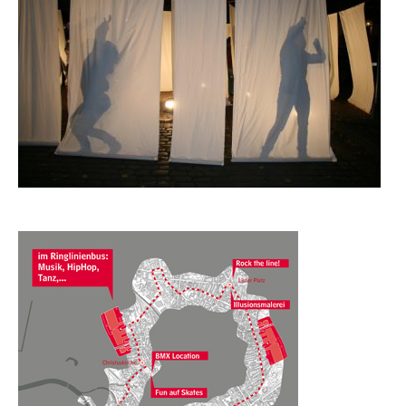
Marketing
By sharing
your
interests
and
behavior as
you visit our
site, you
increase the
chance of
seeing
personalized
content and
offers.