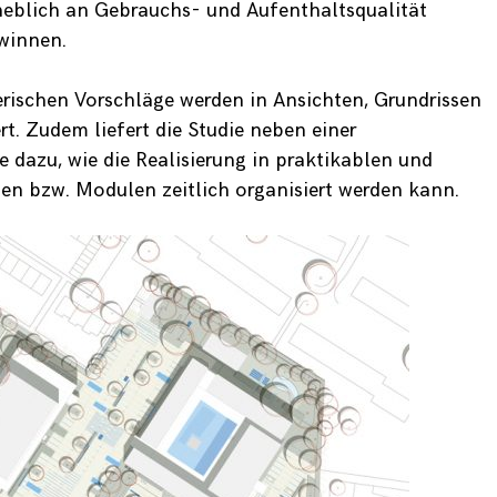
Experience
heblich an Gebrauchs- und Aufenthaltsqualität
Damit die
winnen.
Seite
bestmöglich
funktioniert
rischen Vorschläge werden in Ansichten, Grundrissen
und
t. Zudem liefert die Studie neben einer
ansprechend
aussieht
dazu, wie die Realisierung in praktikablen und
setzen wir
en bzw. Modulen zeitlich organisiert werden kann.
diese Cookies.
Wenn Sie
diese Cookies
ausschließen,
kann die
Funktionalität
der Seite
eingeschränkt
sein oder
bestimmte
Inhalte
können nicht
korrekt
angezeigt
werden.