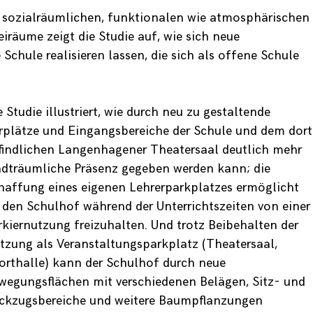
Cookies
sind
r sozialräumlichen, funktionalen wie atmosphärischen
notwendig,
iräume zeigt die Studie auf, wie sich neue
damit die
Seite
Schule realisieren lassen, die sich als offene Schule
funktioniert
(wie in
Absatz 2
des § 25
TTDSG).
e Studie illustriert, wie durch neu zu gestaltende
rplätze und Eingangsbereiche der Schule und dem dort
findlichen Langenhagener Theatersaal deutlich mehr
Statistik
Diese Cookies
adträumliche Präsenz gegeben werden kann; die
helfen uns, den
haffung eines eigenen Lehrerparkplatzes ermöglicht
Traffic auf der
Seite zu
, den Schulhof während der Unterrichtszeiten von einer
analysieren und
rkiernutzung freizuhalten. Und trotz Beibehalten der
entsprechende
tzung als Veranstaltungsparkplatz (Theatersaal,
Verbesserungen
vornehmen zu
orthalle) kann der Schulhof durch neue
können.
wegungsflächen mit verschiedenen Belägen, Sitz- und
ckzugsbereiche und weitere Baumpflanzungen