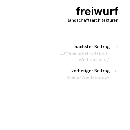
freiwurf
×
landschaftsarchitekturen
Beitragsnavigat
nächster Beitrag
„Offene Spiel-Erlebnis-
Welt Ziesberg“
vorheriger Beitrag
Rheda-Wiedenbrück