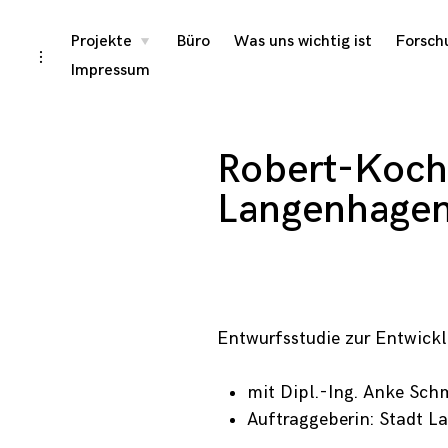
Skip
Projekte
Büro
Was uns wichtig ist
Forsch
toggle
child
toggle
menu
to
open/close
Impressum
sidebar
content
Robert-Koch
Langenhagen
Entwurfsstudie zur Entwick
mit Dipl.-Ing. Anke Schm
Auftraggeberin: Stadt 