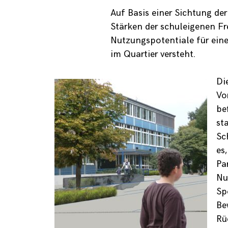
Auf Basis einer Sichtung de
Stärken der schuleigenen Fre
Nutzungspotentiale für eine 
im Quartier versteht.
Di
Vo
be
st
Sc
es
Pa
Nu
Sp
Be
Rü