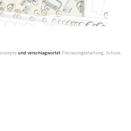
Marketing
By sharing
your
interests
and
behavior as
you visit our
onzepte
und
verschlagwortet
Freiraumgestaltung
,
Schule
,
site, you
increase the
chance of
seeing
personalized
content and
offers.