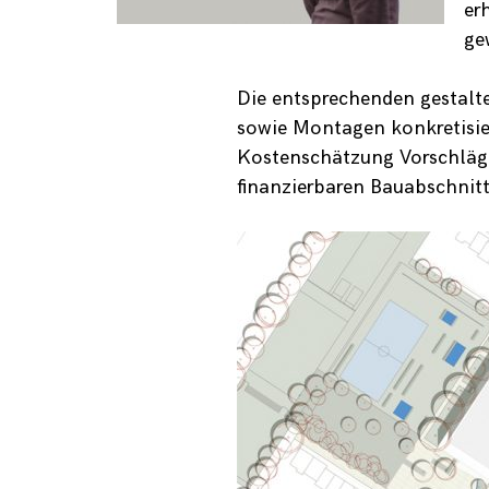
er
ge
Die entsprechenden gestalte
sowie Montagen konkretisier
Kostenschätzung Vorschläge 
finanzierbaren Bauabschnitt