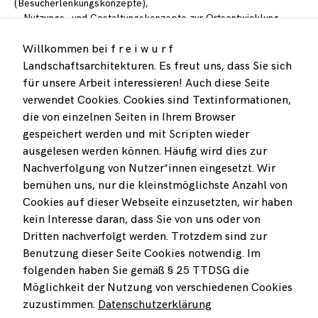
(Besucherlenkungskonzepte),
… Nutzungs- und Gestaltungskonzepte zur Ortsentwicklung,
… GIS-basierte Analysen der Versorgung mit öffentlich nutzbaren
Freiräumen in Städten,
Willkommen bei f r e i w u r f
… Freiraumkonzepte / freiraumplanerische Rahmenkonzepte
Landschaftsarchitekturen. Es freut uns, dass Sie sich
sowie
für unsere Arbeit interessieren! Auch diese Seite
… Konzepte für Freianlagen (Objektplanungen bis
verwendet Cookies. Cookies sind Textinformationen,
Leistungsphase 3 – Entwurfsplanung).
die von einzelnen Seiten in Ihrem Browser
gespeichert werden und mit Scripten wieder
Gefragt ist hier jeweils ein Entwerfen, verstanden als Knüpfen
ausgelesen werden können. Häufig wird dies zur
komplexer Netze. Durch Betrachtung verschiedener
Maßstabsebenen, ökologischer Fundierung und integrierte
Nachverfolgung von Nutzer*innen eingesetzt. Wir
Gestaltung von Räumen und Infrastrukturen kann ein Plus für
bemühen uns, nur die kleinstmöglichste Anzahl von
Regionen, Landschaften und Quartiere geschaffen werden.
Cookies auf dieser Webseite einzusetzten, wir haben
kein Interesse daran, dass Sie von uns oder von
Dritten nachverfolgt werden. Trotzdem sind zur
Benutzung dieser Seite Cookies notwendig. Im
BEI FRAGEN ZU UNSEREN PROJEKTEN MELDEN SIE SICH
folgenden haben Sie gemäß § 25 TTDSG die
GERNE BEI UNS!
Möglichkeit der Nutzung von verschiedenen Cookies
zuzustimmen.
Datenschutzerklärung
freiwurf LA arbeitet gegen die Fragmentierung des Raums und