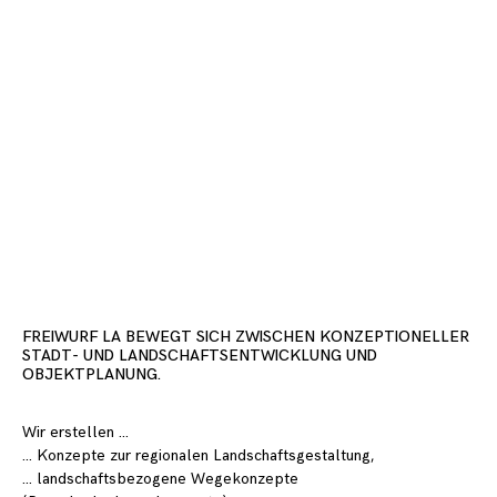
Marketing
By sharing
your
interests
and
behavior as
you visit our
site, you
increase the
chance of
seeing
personalized
content and
FREIWURF LA BEWEGT SICH ZWISCHEN KONZEPTIONELLER
offers.
STADT- UND LANDSCHAFTSENTWICKLUNG UND
OBJEKTPLANUNG.
Wir erstellen …
… Konzepte zur regionalen Landschaftsgestaltung,
… landschaftsbezogene Wegekonzepte