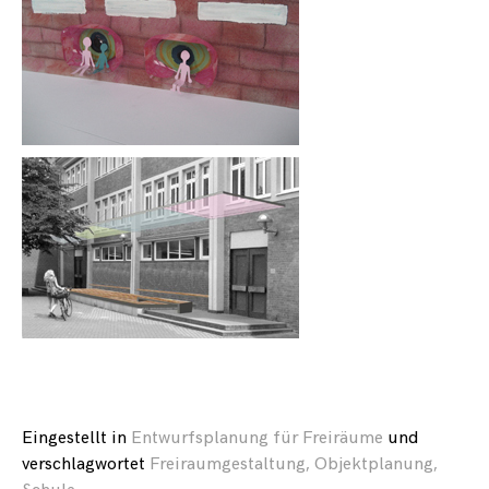
Cookies
sind
notwendig,
damit die
Seite
funktioniert
(wie in
Absatz 2
des § 25
TTDSG).
Statistik
Diese Cookies
helfen uns, den
Traffic auf der
Seite zu
analysieren und
entsprechende
Verbesserungen
vornehmen zu
können.
Eingestellt in
Entwurfsplanung für Freiräume
und
verschlagwortet
Freiraumgestaltung
,
Objektplanung
,