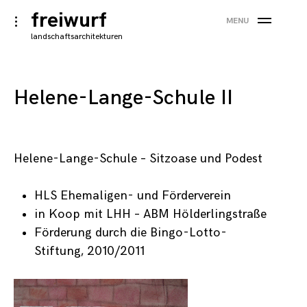
×
Skip
freiwurf
toggle
MENU
to
open/close
landschaftsarchitekturen
sidebar
content
Helene-Lange-Schule II
Helene-Lange-Schule – Sitzoase und Podest
HLS Ehemaligen- und Förderverein
in Koop mit LHH – ABM Hölderlingstraße
Förderung durch die Bingo-Lotto-
Stiftung, 2010/2011
Notwendig
Diese