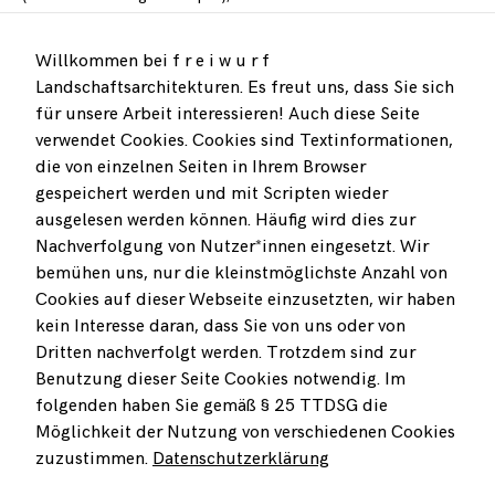
… Nutzungs- und Gestaltungskonzepte zur Ortsentwicklung,
… GIS-basierte Analysen der Versorgung mit öffentlich nutzbaren
Willkommen bei f r e i w u r f
Freiräumen in Städten,
Landschaftsarchitekturen. Es freut uns, dass Sie sich
… Freiraumkonzepte / freiraumplanerische Rahmenkonzepte
sowie
für unsere Arbeit interessieren! Auch diese Seite
… Konzepte für Freianlagen (Objektplanungen bis
verwendet Cookies. Cookies sind Textinformationen,
Leistungsphase 3 – Entwurfsplanung).
die von einzelnen Seiten in Ihrem Browser
gespeichert werden und mit Scripten wieder
Gefragt ist hier jeweils ein Entwerfen, verstanden als Knüpfen
ausgelesen werden können. Häufig wird dies zur
komplexer Netze. Durch Betrachtung verschiedener
Nachverfolgung von Nutzer*innen eingesetzt. Wir
Maßstabsebenen, ökologischer Fundierung und integrierte
bemühen uns, nur die kleinstmöglichste Anzahl von
Gestaltung von Räumen und Infrastrukturen kann ein Plus für
Regionen, Landschaften und Quartiere geschaffen werden.
Cookies auf dieser Webseite einzusetzten, wir haben
kein Interesse daran, dass Sie von uns oder von
Dritten nachverfolgt werden. Trotzdem sind zur
Benutzung dieser Seite Cookies notwendig. Im
folgenden haben Sie gemäß § 25 TTDSG die
BEI FRAGEN ZU UNSEREN PROJEKTEN MELDEN SIE SICH
GERNE BEI UNS!
Möglichkeit der Nutzung von verschiedenen Cookies
zuzustimmen.
Datenschutzerklärung
freiwurf LA arbeitet gegen die Fragmentierung des Raums und