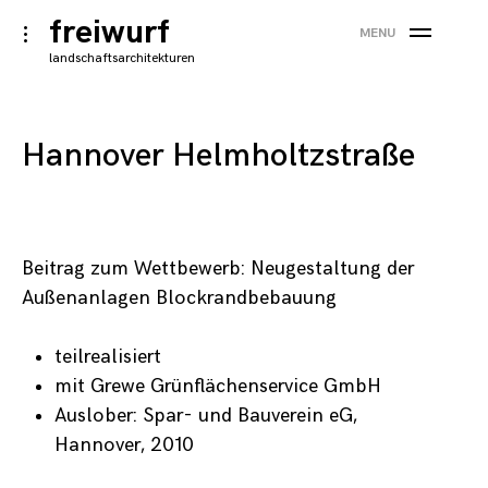
×
Skip
freiwurf
toggle
MENU
to
open/close
landschaftsarchitekturen
sidebar
content
Hannover Helmholtzstraße
Beitrag zum Wettbewerb: Neugestaltung der
Außenanlagen Blockrandbebauung
teilrealisiert
mit Grewe Grünflächenservice GmbH
Auslober: Spar- und Bauverein eG,
Hannover, 2010
Notwendig
Diese