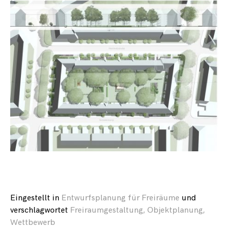
Cookies
sind
notwendig,
damit die
Seite
funktioniert
(wie in
Absatz 2
des § 25
TTDSG).
Statistik
Diese Cookies
helfen uns, den
Traffic auf der
Seite zu
analysieren und
entsprechende
Verbesserungen
vornehmen zu
Eingestellt in
Entwurfsplanung für Freiräume
und
können.
verschlagwortet
Freiraumgestaltung
,
Objektplanung
,
Wettbewerb