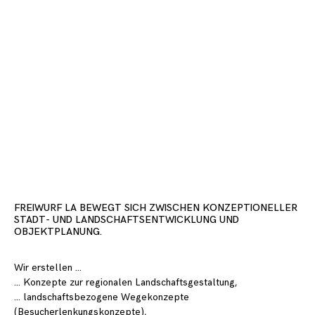
Marketing
By sharing
your
interests
and
behavior as
you visit our
site, you
increase the
chance of
seeing
personalized
content and
FREIWURF LA BEWEGT SICH ZWISCHEN KONZEPTIONELLER
offers.
STADT- UND LANDSCHAFTSENTWICKLUNG UND
OBJEKTPLANUNG.
Wir erstellen …
… Konzepte zur regionalen Landschaftsgestaltung,
… landschaftsbezogene Wegekonzepte
(Besucherlenkungskonzepte),